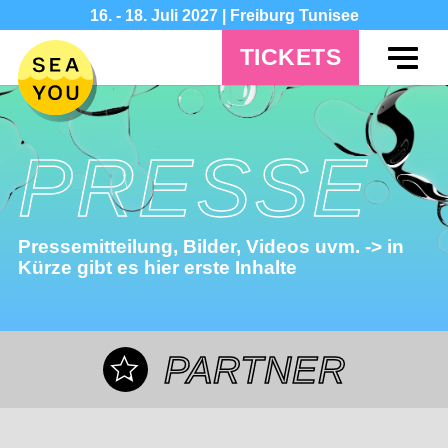
16. - 18. Juli 2027 | Freiburg Tunisee
TICKETS
PRESSE
Pressemitteilung, Bilder, Videos uvm. -> in
Kürze gibt es hier erste Inhalte
PARTNER