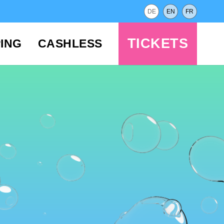
DE
EN
FR
TICKETS
ING
CASHLESS