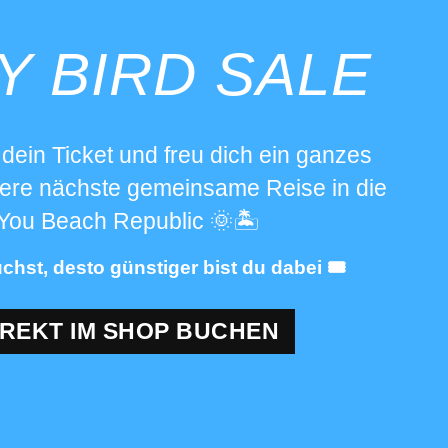
Y BIRD SALE
t dein Ticket und freu dich ein ganzes
sere nächste gemeinsame Reise in die
You Beach Republic 🌞🏝️
chst, desto günstiger bist du dabei 🎟️
IREKT IM SHOP BUCHEN