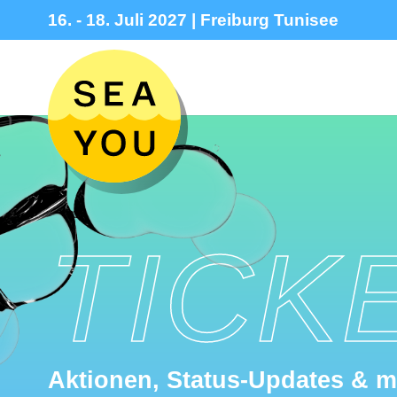
16. - 18. Juli 2027 | Freiburg Tunisee
TICK
Aktionen, Status‑Updates & 