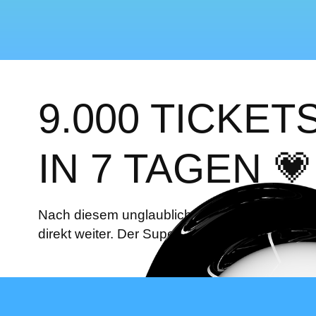
9.000 TICKET
IN 7 TAGEN 💗
Nach diesem unglaublichen Start geht der Vo
direkt weiter. Der Super Early Bird ist Geschic