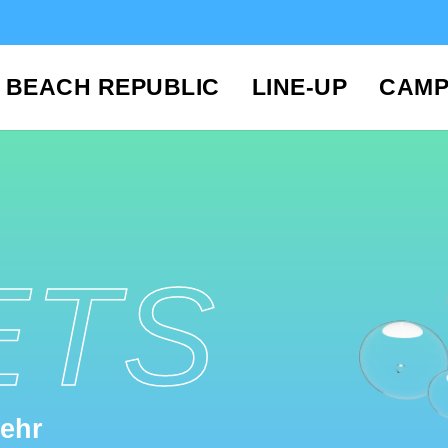
BEACH REPUBLIC
LINE-UP
CAMP
ETS
mehr