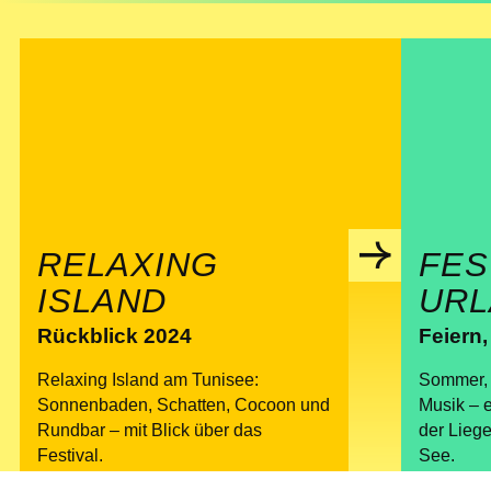
RELAXING
FES
ISLAND
URL
Rückblick 2024
Feiern
Relaxing Island am Tunisee:
Sommer, 
Sonnenbaden, Schatten, Cocoon und
Musik – e
Rundbar – mit Blick über das
der Lieg
Festival.
See.