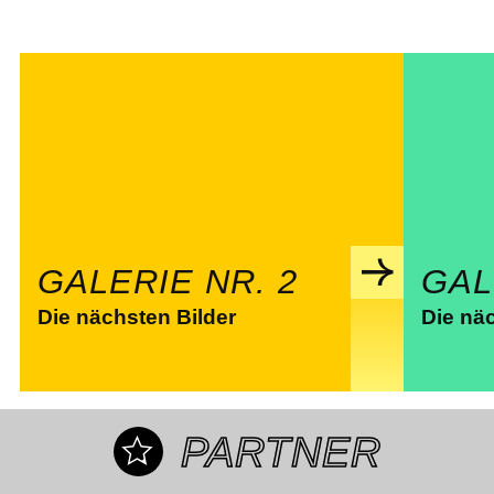
GALERIE NR. 2
GAL
Die nächsten Bilder
Die nä
PARTNER